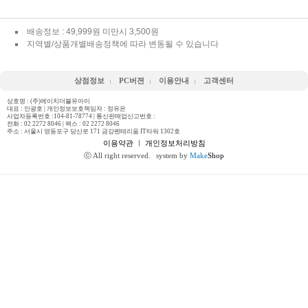
배송정보 : 49,999원 미만시 3,500원
지역별/상품개별배송정책에 따라 변동될 수 있습니다
상점정보
PC버젼
이용안내
고객센터
상호명 : (주)에이치더블유아이
대표 : 안광호 | 개인정보보호책임자 : 정유은
사업자등록번호 :104-81-78774 | 통신판매업신고번호 :
전화 :
02 2272 8046
| 팩스 : 02 2272 8046
주소 : 서울시 영등포구 당산로 171 금강펜테리움 IT타워 1302호
이용약관
ㅣ
개인정보처리방침
ⓒ All right reserved.
system by
Make
Shop