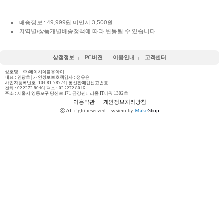
배송정보 : 49,999원 미만시 3,500원
지역별/상품개별배송정책에 따라 변동될 수 있습니다
상점정보
PC버젼
이용안내
고객센터
상호명 : (주)에이치더블유아이
대표 : 안광호 | 개인정보보호책임자 : 정유은
사업자등록번호 :104-81-78774 | 통신판매업신고번호 :
전화 :
02 2272 8046
| 팩스 : 02 2272 8046
주소 : 서울시 영등포구 당산로 171 금강펜테리움 IT타워 1302호
이용약관
ㅣ
개인정보처리방침
ⓒ All right reserved.
system by
Make
Shop