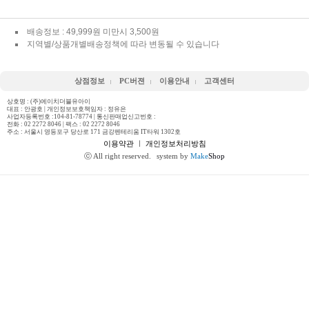
배송정보 : 49,999원 미만시 3,500원
지역별/상품개별배송정책에 따라 변동될 수 있습니다
상점정보
PC버젼
이용안내
고객센터
상호명 : (주)에이치더블유아이
대표 : 안광호 | 개인정보보호책임자 : 정유은
사업자등록번호 :104-81-78774 | 통신판매업신고번호 :
전화 :
02 2272 8046
| 팩스 : 02 2272 8046
주소 : 서울시 영등포구 당산로 171 금강펜테리움 IT타워 1302호
이용약관
ㅣ
개인정보처리방침
ⓒ All right reserved.
system by
Make
Shop