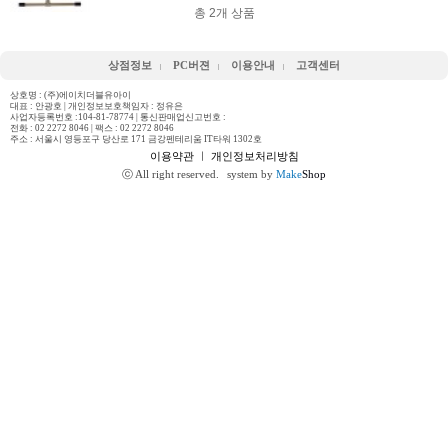
총
2
개 상품
상점정보
PC버젼
이용안내
고객센터
상호명 : (주)에이치더블유아이
대표 : 안광호 | 개인정보보호책임자 : 정유은
사업자등록번호 :104-81-78774 | 통신판매업신고번호 :
전화 :
02 2272 8046
| 팩스 : 02 2272 8046
주소 : 서울시 영등포구 당산로 171 금강펜테리움 IT타워 1302호
이용약관
ㅣ
개인정보처리방침
ⓒ All right reserved.
system by
Make
Shop